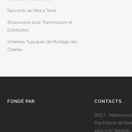
Raccords de Mise a Terre
Accessoires pour Transmission et
Distribution
Schemas Typyques de Montage des
Chaines
FONDÉ PAR
CONTACTS
SKELT , Metalomecân
Rua Estrada da Raín
4410-030 Serzedo