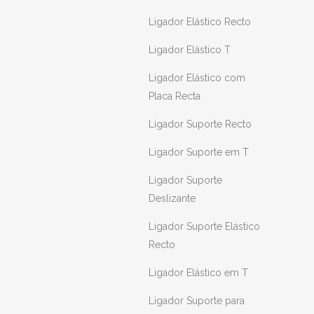
Ligador Elástico Recto
Ligador Elástico T
Ligador Elástico com
Placa Recta
Ligador Suporte Recto
Ligador Suporte em T
Ligador Suporte
Deslizante
Ligador Suporte Elástico
Recto
Ligador Elástico em T
Ligador Suporte para