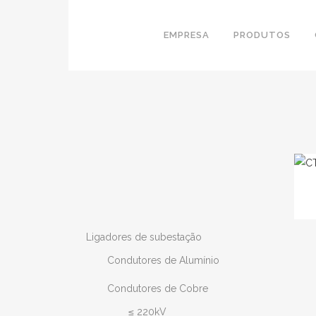
EMPRESA
PRODUTOS
Ligadores de subestação
Condutores de Alumínio
Condutores de Cobre
≤ 220kV