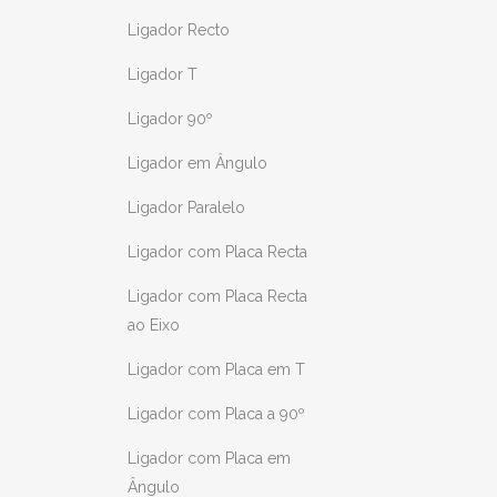
Ligador Recto
Ligador T
Ligador 90º
Ligador em Ângulo
Ligador Paralelo
Ligador com Placa Recta
Ligador com Placa Recta
ao Eixo
Ligador com Placa em T
Ligador com Placa a 90º
Ligador com Placa em
Ângulo