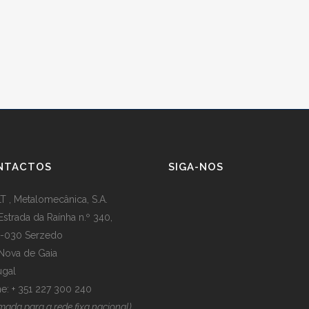
NTACTOS
SIGA-NOS
T , Metalomecânica, S.A.
Estrada da Raínha n.º 340,
-030 Serzedo
 Nova de Gaia
ugal
e: + 351 227 300 240
mada para a rede fixa nacional)