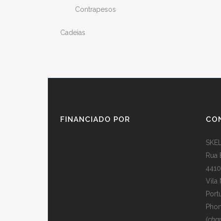
Contrapesos
Cadeias
FINANCIADO POR
CO
SKEL
Rua 
4410
Vila
Port
Phon
(cha