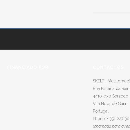
FINANCIADO POR
CONTACTOS
SKELT , Metalomecân
Rua Estrada da Raín
4410-030 Serzedo
Vila Nova de Gaia
Portugal
Phone: + 351 227 3
(chamada para a rede