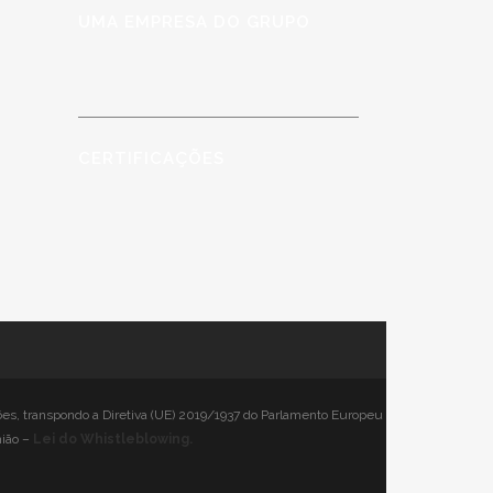
UMA EMPRESA DO GRUPO
CERTIFICAÇÕES
ões, transpondo a Diretiva (UE) 2019/1937 do Parlamento Europeu
nião –
Lei do Whistleblowing.