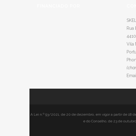
FINANCIADO POR
CO
SKEL
Rua 
4410
Vila
Port
Phon
(cha
Emai
A Lei n.º 93/2021, de 20 de dezembro, em vigor a partir de 18 
e do Conselho, de 23 de outubro