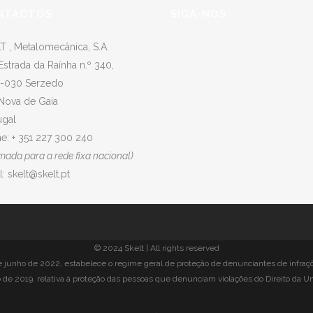
NTACTOS
SIGA-NOS
T , Metalomecânica, S.A.
Estrada da Raínha n.º 340,
-030 Serzedo
 Nova de Gaia
ugal
e: + 351 227 300 240
mada para a rede fixa nacional)
l:
skelt@skelt.pt
© 2024 Skelt | All rights reserved
de junho de 2022, estabelece o regime geral de proteção de denunciantes de infraç
 de 2019, relativa à proteção das pessoas que denunciam violações do Direito da U
.