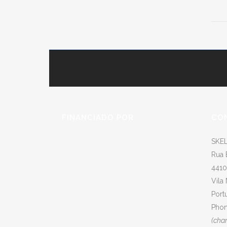
FINANCIADO POR
CO
SKEL
Rua 
4410
Vila
Port
Phon
(cha