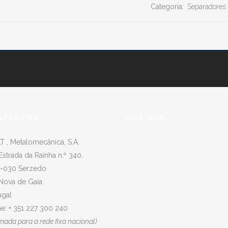
Categoria:
Separadores
NTACTOS
SIGA-NOS
T , Metalomecânica, S.A.
Estrada da Raínha n.º 340,
-030 Serzedo
 Nova de Gaia
ugal
e: + 351 227 300 240
mada para a rede fixa nacional)