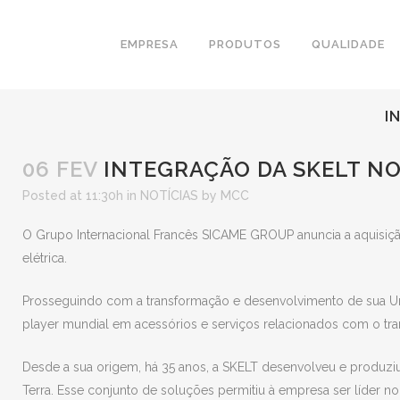
EMPRESA
PRODUTOS
QUALIDADE
I
06 FEV
INTEGRAÇÃO DA SKELT N
Posted at 11:30h
in
NOTÍCIAS
by
MCC
O Grupo Internacional Francês SICAME GROUP anuncia a aquisição
elétrica.
Prosseguindo com a transformação e desenvolvimento de sua Un
player mundial em acessórios e serviços relacionados com o tran
Desde a sua origem, há 35 anos, a SKELT desenvolveu e produziu
Terra. Esse conjunto de soluções permitiu à empresa ser líder no