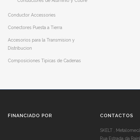
Conductores de Aluminio y Cobre
Conductor Accessories
Conectores Puesta a Tierra
Accesorios para la Transmision y
Distribucion
Composiciones Tipicas de Cadenas
FINANCIADO POR
CONTACTOS
SKELT , Metalomecân
Rua Estrada da Raín