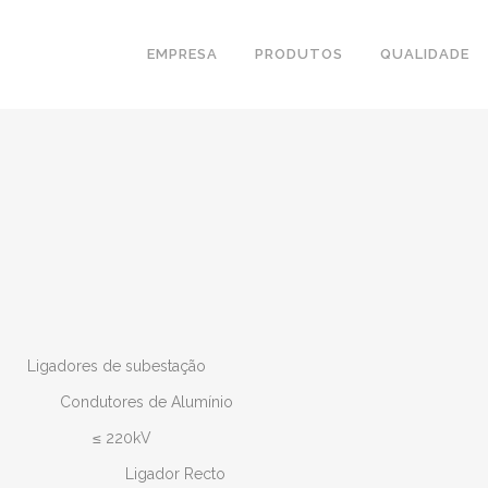
EMPRESA
PRODUTOS
QUALIDADE
Ligadores de subestação
Condutores de Alumínio
≤ 220kV
Ligador Recto