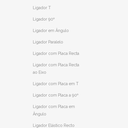
Ligador T
Ligador 90º
Ligador em Ângulo
Ligador Paralelo
Ligador com Placa Recta
Ligador com Placa Recta
ao Eixo
Ligador com Placa em T
Ligador com Placa a 90º
Ligador com Placa em
Ângulo
Ligador Elástico Recto