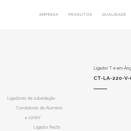
EMPRESA
PRODUTOS
QUALIDADE
Ligador T e em Ân
CT-LA-220-V-
Ligadores de subestação
Condutores de Alumínio
≤ 220kV
Ligador Recto