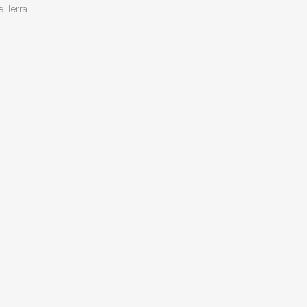
e Terra