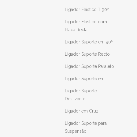
Ligador Elástico T 90º
Ligador Elástico com
Placa Recta
Ligador Suporte em 90º
Ligador Suporte Recto
Ligador Suporte Paralelo
Ligador Suporte em T
Ligador Suporte
Deslizante
Ligador em Cruz
Ligador Suporte para
Suspensão