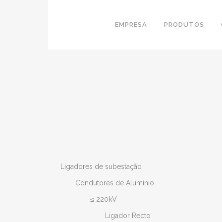
EMPRESA
PRODUTOS
Ligadores de subestação
Condutores de Alumínio
≤ 220kV
Ligador Recto