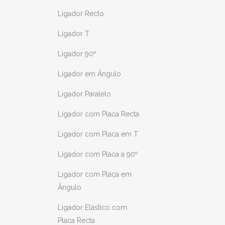
Ligador Recto
Ligador T
Ligador 90º
Ligador em Ângulo
Ligador Paralelo
Ligador com Placa Recta
Ligador com Placa em T
Ligador com Placa a 90º
Ligador com Placa em
Ângulo
Ligador Elástico com
Placa Recta