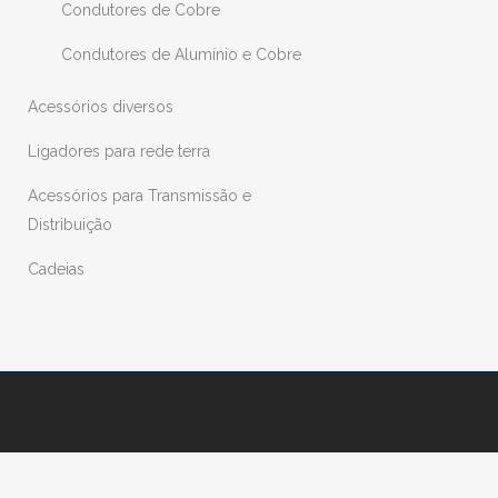
Condutores de Cobre
Condutores de Alumínio e Cobre
Acessórios diversos
Ligadores para rede terra
Acessórios para Transmissão e
Distribuição
Cadeias