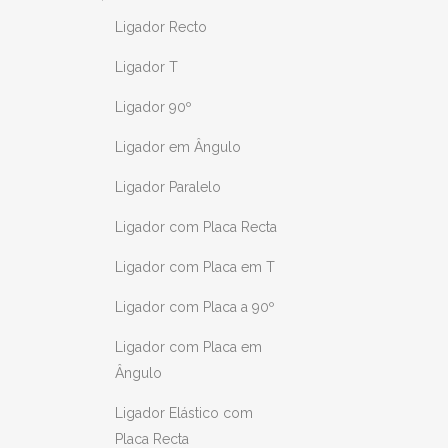
Ligador Recto
Ligador T
Ligador 90º
Ligador em Ângulo
Ligador Paralelo
Ligador com Placa Recta
Ligador com Placa em T
Ligador com Placa a 90º
Ligador com Placa em
Ângulo
Ligador Elástico com
Placa Recta