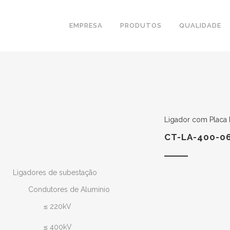
EMPRESA
PRODUTOS
QUALIDADE
Ligador com Placa 
CT-LA-400-0
Ligadores de subestação
Condutores de Alumínio
≤ 220kV
≤ 400kV