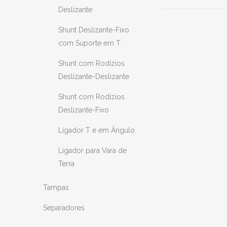
Deslizante
Shunt Deslizante-Fixo
com Suporte em T
Shunt com Rodízios
Deslizante-Deslizante
Shunt com Rodízios
Deslizante-Fixo
Ligador T e em Ângulo
Ligador para Vara de
Terra
Tampas
Separadores