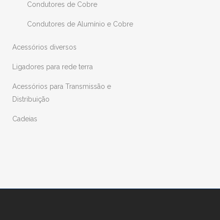
Condutores de Cobre
Condutores de Alumínio e Cobre
Acessórios diversos
Ligadores para rede terra
Acessórios para Transmissão e
Distribuição
Cadeias