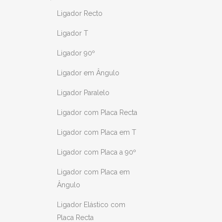
Ligador Recto
Ligador T
Ligador 90º
Ligador em Ângulo
Ligador Paralelo
Ligador com Placa Recta
Ligador com Placa em T
Ligador com Placa a 90º
Ligador com Placa em
Ângulo
Ligador Elástico com
Placa Recta