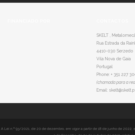
FINANCIADO POR
CONTACTOS
SKELT , Metalomecân
Rua Estrada da Raín
4410-030 Serzedo
Vila Nova de Gaia
Portugal
Phone: + 351 227 3
(chamada para a rede
Email:
skelt@skelt.p
A Lei n.º 93/2021, de 20 de dezembro, em vigor a partir de 18 de junho de 2022, 