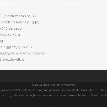
NTACTOS
SIGA-NOS
T , Metalomecânica, S.A.
Estrada da Raínha n.º 340,
-030 Serzedo
 Nova de Gaia
ugal
e: + 351 227 300 240
mada para a rede fixa nacional)
l:
skelt@skelt.pt
© 2024 Skelt | All rights reserved
de junho de 2022, estabelece o regime geral de proteção de denunciantes de infraç
 de 2019, relativa à proteção das pessoas que denunciam violações do Direito da U
.