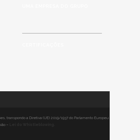
UMA EMPRESA DO GRUPO
CERTIFICAÇÕES
ões, transpondo a Diretiva (UE) 2019/1937 do Parlamento Europeu
nião –
Lei do Whistleblowing.