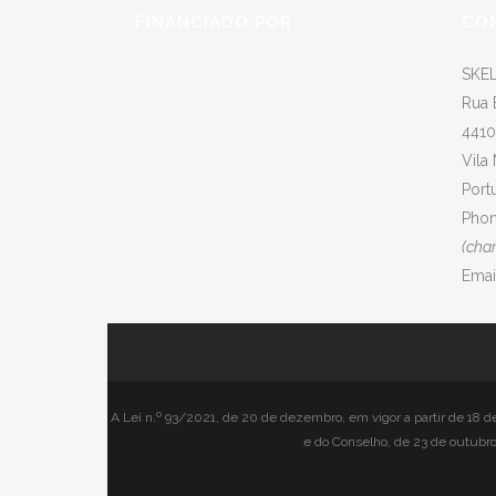
FINANCIADO POR
CO
SKEL
Rua 
4410
Vila
Port
Phon
(cha
Emai
A Lei n.º 93/2021, de 20 de dezembro, em vigor a partir de 18 
e do Conselho, de 23 de outubro