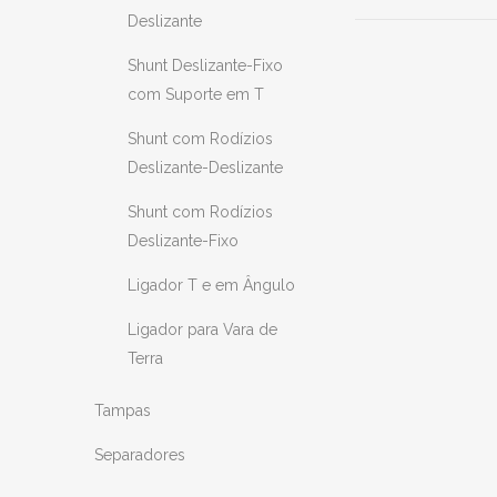
Deslizante
Shunt Deslizante-Fixo
com Suporte em T
Shunt com Rodízios
Deslizante-Deslizante
Shunt com Rodízios
Deslizante-Fixo
Ligador T e em Ângulo
Ligador para Vara de
Terra
Tampas
Separadores