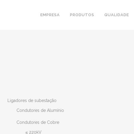
EMPRESA
PRODUTOS
QUALIDADE
Ligadores de subestação
Condutores de Alumínio
Condutores de Cobre
≤ 220kV