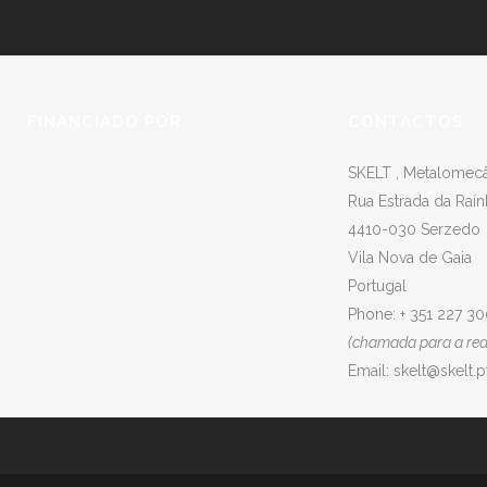
FINANCIADO POR
CONTACTOS
SKELT , Metalomecân
Rua Estrada da Raín
4410-030 Serzedo
Vila Nova de Gaia
Portugal
Phone: + 351 227 3
(chamada para a rede
Email:
skelt@skelt.p