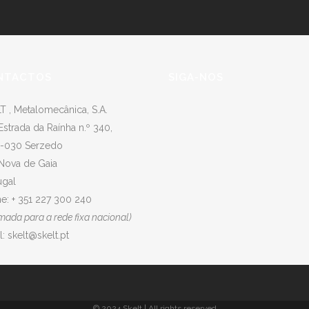
NTACTOS
SIGA-NOS
T , Metalomecânica, S.A.
Estrada da Raínha n.º 340,
-030 Serzedo
 Nova de Gaia
ugal
e: + 351 227 300 240
mada para a rede fixa nacional)
l:
skelt@skelt.pt
© 2024 Skelt | All rights reserved