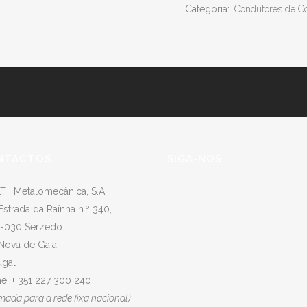
Categoria:
Condutores de C
NTACTOS
SIGA-NOS
T , Metalomecânica, S.A.
Estrada da Raínha n.º 340,
-030 Serzedo
 Nova de Gaia
ugal
e: + 351 227 300 240
mada para a rede fixa nacional)