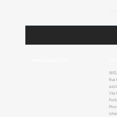
FINANCIADO POR
CO
SKEL
Rua 
4410
Vila
Port
Phon
(cha