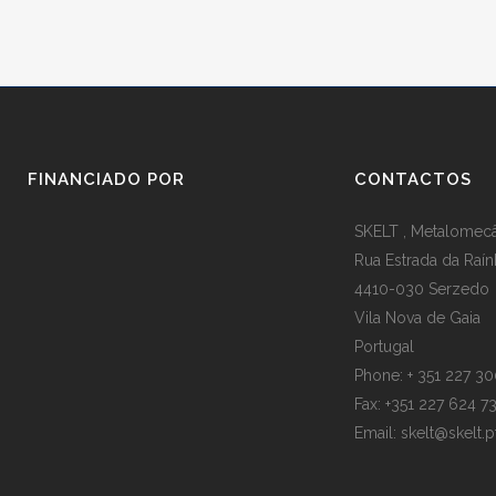
FINANCIADO POR
CONTACTOS
SKELT , Metalomecân
Rua Estrada da Raín
4410-030 Serzedo
Vila Nova de Gaia
Portugal
Phone: + 351 227 3
Fax: +351 227 624 7
Email:
skelt@skelt.p