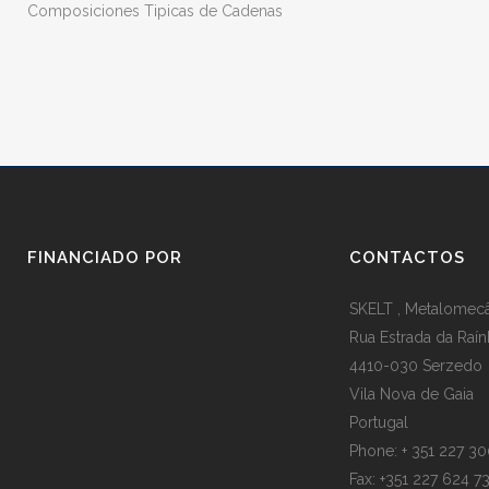
Composiciones Tipicas de Cadenas
FINANCIADO POR
CONTACTOS
SKELT , Metalomecân
Rua Estrada da Raín
4410-030 Serzedo
Vila Nova de Gaia
Portugal
Phone: + 351 227 3
Fax: +351 227 624 7