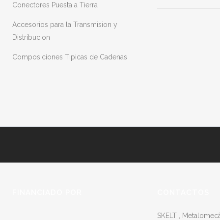
Conectores Puesta a Tierra
Accesorios para la Transmision y
Distribucion
Composiciones Tipicas de Cadenas
FINANCIADO POR
CONTACTOS
SKELT , Metalomecân