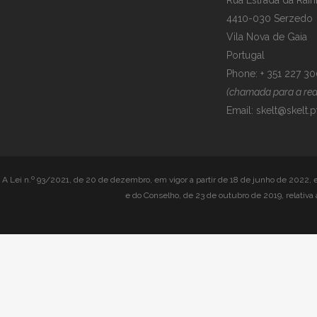
Rua Estrada da Raín
4410-030 Serzedo
Vila Nova de Gaia
Portugal
Phone: + 351 227 3
(chamada para a rede
Email:
skelt@skelt.p
A Lei n.º 93/2021, de 20 de dezembro, em vigor a partir de 18 de junho de 2022, 
e do Conselho, de 23 de outubro de 2019, relativa