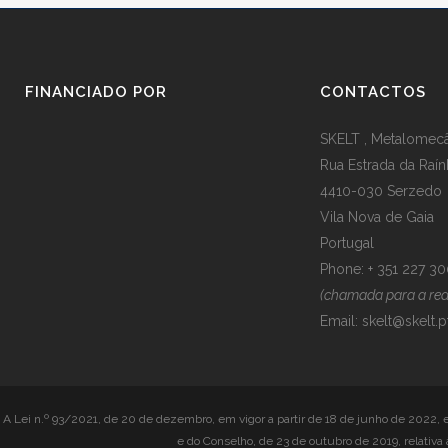
FINANCIADO POR
CONTACTOS
SKELT , Metalomecân
Rua Estrada da Raín
4410-030 Serzedo
Vila Nova de Gaia
Portugal
Phone: + 351 227 3
(chamada para a rede
Email:
skelt@skelt.p
A Lei n.º 93/2021, de 20 de dezembro, em vigor a partir de 18 de junho de 2022, 
e do Conselho, de 23 de outubro de 2019, relativa