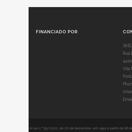
FINANCIADO POR
CO
SKEL
Rua 
4410
Vila
Port
Phon
(cha
Emai
A Lei n.º 93/2021, de 20 de dezembro, em vigor a partir de 18 