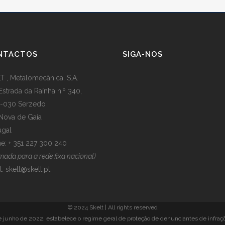
NTACTOS
SIGA-NOS
T , Metalomecânica, S.A.
Estrada da Raínha n.º 340,
-030 Serzedo
 Nova de Gaia
ugal
e: + 351 227 300 240
mada para a rede fixa nacional)
l:
skelt@skelt.pt
© 2024 Skelt | All rights reserved
de junho de 2022, estabelece o regime geral de proteção de denunciantes de infraç