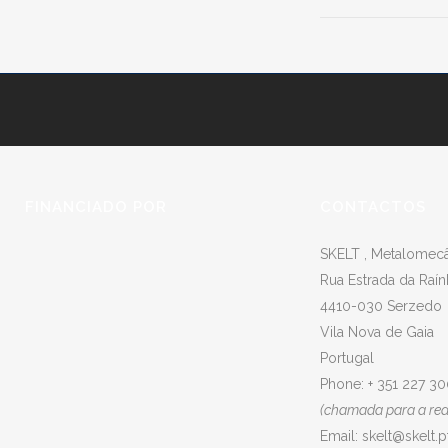
FINANCIADO POR
CONTACTOS
SKELT , Metalomecân
Rua Estrada da Raín
4410-030 Serzedo
Vila Nova de Gaia
Portugal
Phone: + 351 227 3
(chamada para a rede
Email:
skelt@skelt.p