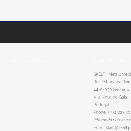
FINANCIADO POR
CONTACTOS
SKELT , Metalomecân
Rua Estrada da Raín
4410-030 Serzedo
Vila Nova de Gaia
Portugal
Phone: + 351 227 3
(chamada para a rede
Email:
skelt@skelt.p