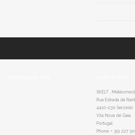
FINANCIADO POR
CONTACTOS
SKELT , Metalomecân
Rua Estrada da Raín
4410-030 Serzedo
Vila Nova de Gaia
Portugal
Phone: + 351 227 3