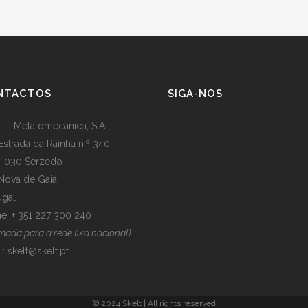
NTACTOS
SIGA-NOS
T , Metalomecânica, S.A.
Estrada da Raínha n.º 340,
-030 Serzedo
 Nova de Gaia
ugal
e: + 351 227 300 240
mada para a rede fixa nacional)
l:
skelt@skelt.pt
© 2024 Skelt | All rights reserved