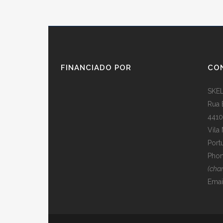
FINANCIADO POR
CO
SKEL
Rua 
4410
Vila
Port
Phon
(cha
Emai