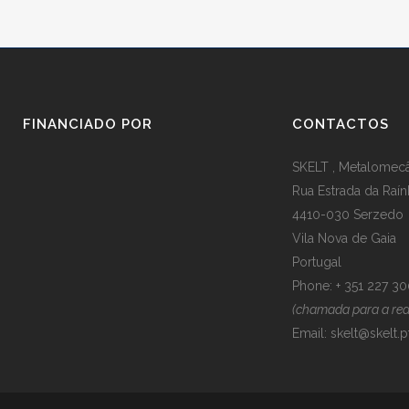
FINANCIADO POR
CONTACTOS
SKELT , Metalomecân
Rua Estrada da Raín
4410-030 Serzedo
Vila Nova de Gaia
Portugal
Phone: + 351 227 3
(chamada para a rede
Email:
skelt@skelt.p