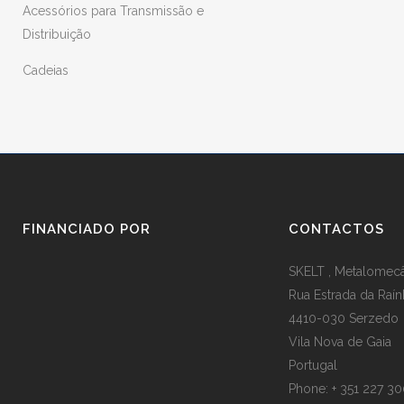
Acessórios para Transmissão e
Distribuição
Cadeias
FINANCIADO POR
CONTACTOS
SKELT , Metalomecân
Rua Estrada da Raín
4410-030 Serzedo
Vila Nova de Gaia
Portugal
Phone: + 351 227 3