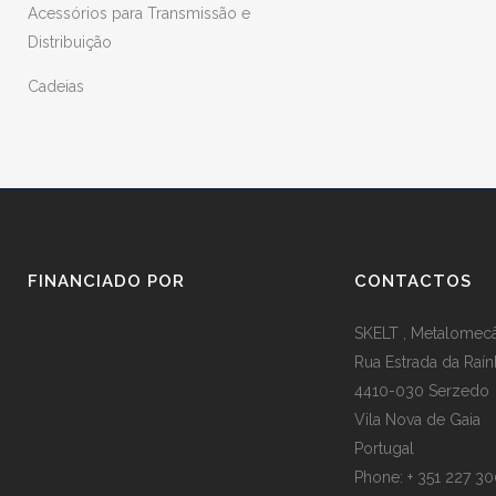
Acessórios para Transmissão e
Distribuição
Cadeias
FINANCIADO POR
CONTACTOS
SKELT , Metalomecân
Rua Estrada da Raín
4410-030 Serzedo
Vila Nova de Gaia
Portugal
Phone: + 351 227 3