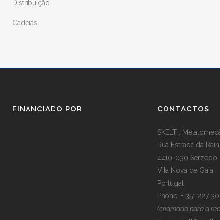
Distribuição
Cadeias
FINANCIADO POR
CONTACTOS
SKELT , Metalomecân
Rua Estrada da Raín
4410-030 Serzedo
Vila Nova de Gaia
Portugal
Phone: + 351 227 3
(chamada para a rede