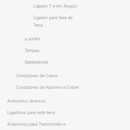
Ligador T e em Ângulo
Ligador para Vara de
Terra
≤ 400kV
Tampas
Separadores
Condutores de Cobre
Condutores de Alumínio e Cobre
Acessórios diversos
Ligadores para rede terra
Acessórios para Transmissão e