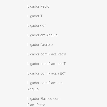
Ligador Recto
Ligador T
Ligador 90º
Ligador em Ângulo
Ligador Paralelo
Ligador com Placa Recta
Ligador com Placa em T
Ligador com Placa a 90º
Ligador com Placa em
Ângulo
Ligador Elástico com
Placa Recta