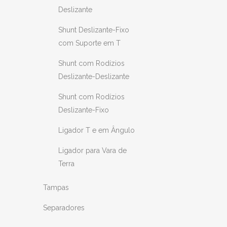
Deslizante
Shunt Deslizante-Fixo
com Suporte em T
Shunt com Rodízios
Deslizante-Deslizante
Shunt com Rodízios
Deslizante-Fixo
Ligador T e em Ângulo
Ligador para Vara de
Terra
Tampas
Separadores