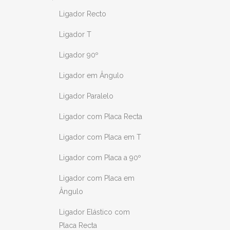
Ligador Recto
Ligador T
Ligador 90º
Ligador em Ângulo
Ligador Paralelo
Ligador com Placa Recta
Ligador com Placa em T
Ligador com Placa a 90º
Ligador com Placa em
Ângulo
Ligador Elástico com
Placa Recta