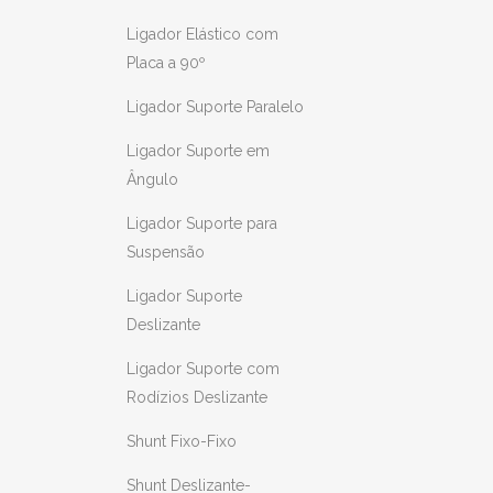
Ligador Elástico com
Placa a 90º
Ligador Suporte Paralelo
Ligador Suporte em
Ângulo
Ligador Suporte para
Suspensão
Ligador Suporte
Deslizante
Ligador Suporte com
Rodízios Deslizante
Shunt Fixo-Fixo
Shunt Deslizante-