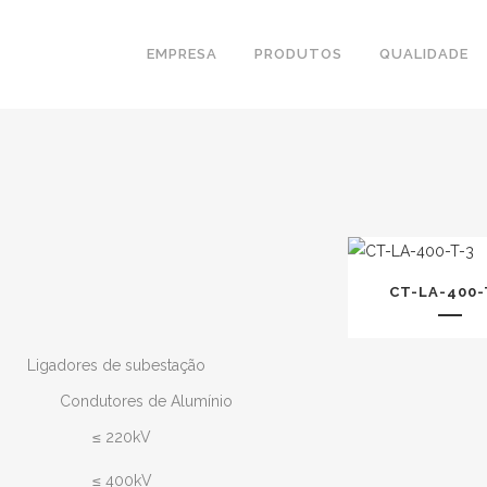
EMPRESA
PRODUTOS
QUALIDADE
CT-LA-400-
Ligadores de subestação
Condutores de Alumínio
≤ 220kV
≤ 400kV