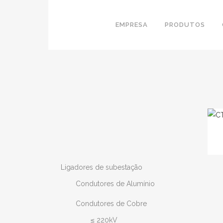
EMPRESA
PRODUTOS
Ligadores de subestação
Condutores de Alumínio
Condutores de Cobre
≤ 220kV