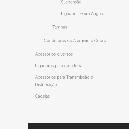
Suspensão
Ligador T e em Ângulo
Tampas
Condutores de Alumínio e Cobre
Acessórios diversos
Ligadores para rede terra
Acessórios para Transmissão e
Distribuição
Cadeias