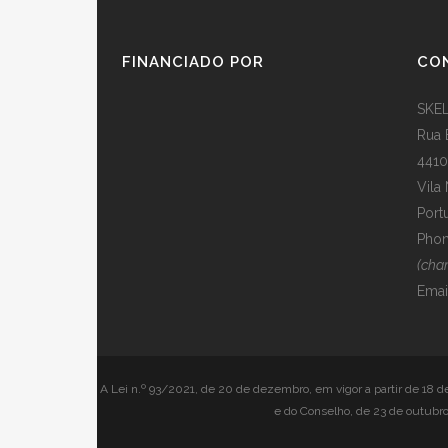
FINANCIADO POR
CO
SKEL
Rua 
4410
Vila
Port
Phon
(cha
Emai
A Lei n.º 93/2021, de 20 de dezembro, em vigor a partir de 18 
e do Conselho, de 23 de outubro