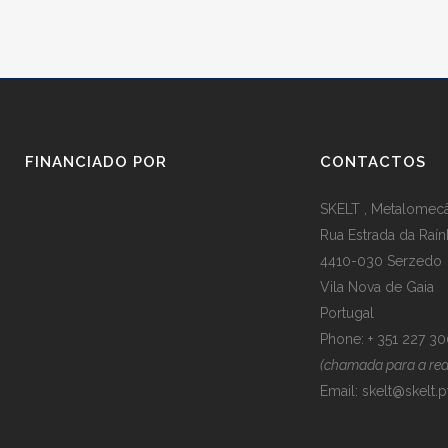
FINANCIADO POR
CONTACTOS
SKELT , Metalomecân
Rua Estrada da Raín
4410-030 Serzedo
Vila Nova de Gaia
Portugal
Phone: + 351 227 3
(chamada para a rede
Email:
skelt@skelt.p