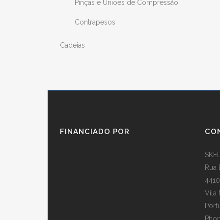
Pinças e Uniões de Compressão
Contrapesos
Cadeias
FINANCIADO POR
CO
SKEL
Rua 
4410
Vila
Port
Phon