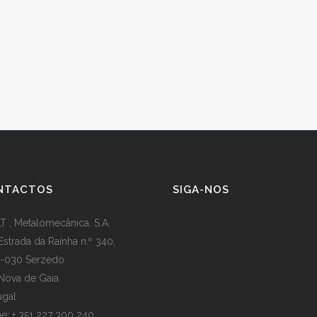
NTACTOS
SIGA-NOS
T , Metalomecânica, S.A.
Estrada da Raínha n.º 340,
-030 Serzedo
 Nova de Gaia
ugal
e: + 351 227 300 240