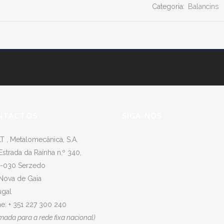
Categoria:
Balancins
NTACTOS
SIGA-NOS
T , Metalomecânica, S.A.
Estrada da Raínha n.º 340,
-030 Serzedo
 Nova de Gaia
ugal
e: + 351 227 300 240
mada para a rede fixa nacional)