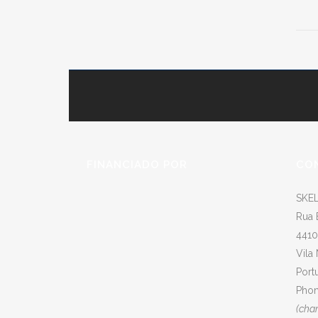
FINANCIADO POR
CO
SKEL
Rua 
4410
Vila
Port
Phon
(cha