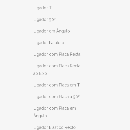
Ligador T
Ligador 90º
Ligador em Ângulo
Ligador Paralelo
Ligador com Placa Recta
Ligador com Placa Recta
ao Eixo
Ligador com Placa em T
Ligador com Placa a 90º
Ligador com Placa em
Ângulo
Ligador Elástico Recto