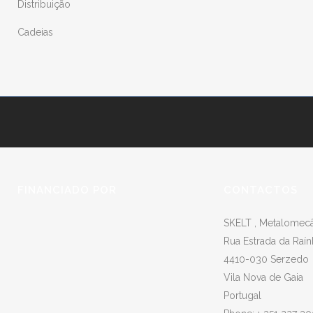
Distribuição
Cadeias
FINANCIADO POR
CONTACTOS
SKELT , Metalomecân
Rua Estrada da Raín
4410-030 Serzedo
Vila Nova de Gaia
Portugal