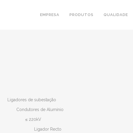
EMPRESA
PRODUTOS
QUALIDADE
Ligadores de subestação
Condutores de Alumínio
≤ 220kV
Ligador Recto