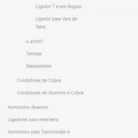
Ligador T e em Ângulo
Ligador para Vara de
Terra
≤ 400kV
Tampas
Separadores
Condutores de Cobre
Condutores de Alumínio e Cobre
Acessórios diversos
Ligadores para rede terra
Acessórios para Transmissão e