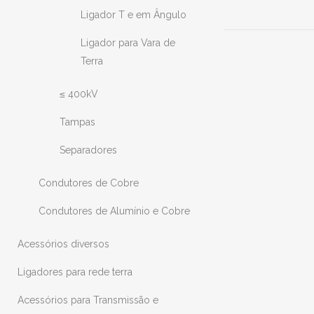
Ligador T e em Ângulo
Ligador para Vara de
Terra
≤ 400kV
Tampas
Separadores
Condutores de Cobre
Condutores de Alumínio e Cobre
Acessórios diversos
Ligadores para rede terra
Acessórios para Transmissão e