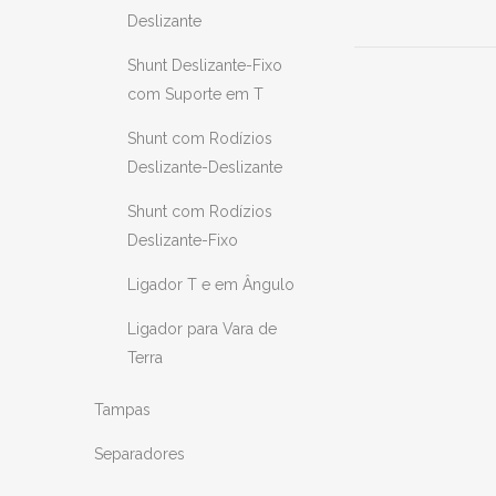
Deslizante
Shunt Deslizante-Fixo
com Suporte em T
Shunt com Rodízios
Deslizante-Deslizante
Shunt com Rodízios
Deslizante-Fixo
Ligador T e em Ângulo
Ligador para Vara de
Terra
Tampas
Separadores