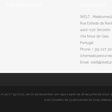
FINANCIADO POR
CONTACTOS
SKELT , Metalomecân
Rua Estrada da Raín
4410-030 Serzedo
Vila Nova de Gaia
Portugal
Phone: + 351 227 3
(chamada para a rede
Email:
skelt@skelt.p
A Lei n.º 93/2021, de 20 de dezembro, em vigor a partir de 18 de junho de 2022, 
e do Conselho, de 23 de outubro de 2019, relativa