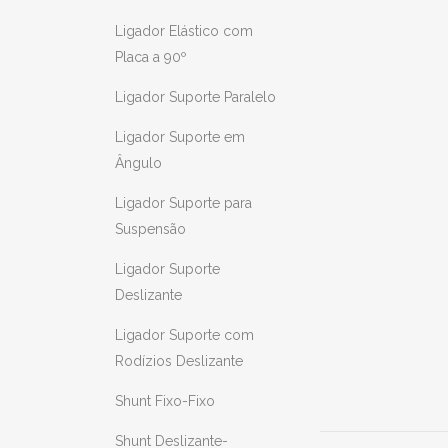
Ligador Elástico com
Placa a 90º
Ligador Suporte Paralelo
Ligador Suporte em
Ângulo
Ligador Suporte para
Suspensão
Ligador Suporte
Deslizante
Ligador Suporte com
Rodízios Deslizante
Shunt Fixo-Fixo
Shunt Deslizante-