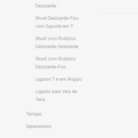
Deslizante
Shunt Deslizante-Fixo
com Suporte em T
Shunt com Rodízios
Deslizante-Deslizante
Shunt com Rodízios
Deslizante-Fixo
Ligador T e em Ângulo
Ligador para Vara de
Terra
Tampas
Separadores