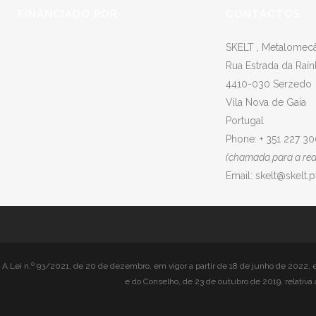
FINANCIADO POR
CONTACTOS
SKELT , Metalomecân
Rua Estrada da Raín
4410-030 Serzedo
Vila Nova de Gaia
Portugal
Phone: + 351 227 3
(chamada para a rede
Email:
skelt@skelt.p
A Lei n.º 93/2021, de 20 de dezembro, em vigor a partir de 18 de junho de 2022, 
e do Conselho, de 23 de outubro de 2019, relativa