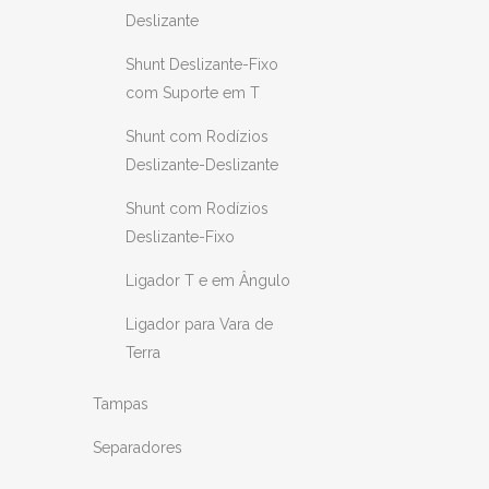
Deslizante
Shunt Deslizante-Fixo
com Suporte em T
Shunt com Rodízios
Deslizante-Deslizante
Shunt com Rodízios
Deslizante-Fixo
Ligador T e em Ângulo
Ligador para Vara de
Terra
Tampas
Separadores