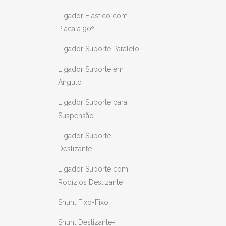
Ligador Elástico com
Placa a 90º
Ligador Suporte Paralelo
Ligador Suporte em
Ângulo
Ligador Suporte para
Suspensão
Ligador Suporte
Deslizante
Ligador Suporte com
Rodízios Deslizante
Shunt Fixo-Fixo
Shunt Deslizante-