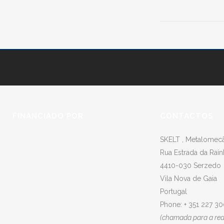
FINANCIADO POR
CONTACTOS
SKELT , Metalomecân
Rua Estrada da Raín
4410-030 Serzedo
Vila Nova de Gaia
Portugal
Phone: + 351 227 3
(chamada para a rede