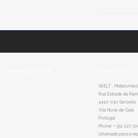
FINANCIADO POR
CONTACTOS
SKELT , Metalomecân
Rua Estrada da Raín
4410-030 Serzedo
Vila Nova de Gaia
Portugal
Phone: + 351 227 3
(chamada para a rede